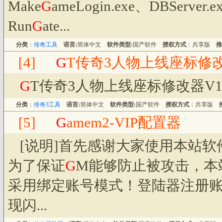
Make
G
ameLogin.exe、DBServer.e
Run
G
ate...
分类
：
传奇工具
语言:
简体中文
软件类型:
国产软件
授权方式
：共享版
推
[4]
G
T传奇3人物上线座标修改器
G
T传奇3人物上线座标修改器V1.
分类
：
传奇3工具
语言:
简体中文
软件类型:
国产软件
授权方式
：共享版
[5]
G
amem2-VIP配置器
[说明]首先感谢大家使用本站
为了保证
G
M能够防止被攻击，本
采用绑定账号模式！登陆器注册
现闪...