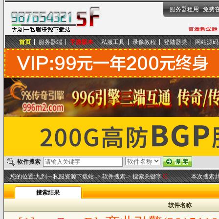
服务器租用
免费
首页
服务器端
手游版本
私服工具
录像教程
登陆器类
网站源码
九到一私服资源下载站
软件搜索
您的位置:
九到一私服资源下载站
-> 软件搜索-> 搜索关键字
G
本次搜索共
搜索结果
软件名称