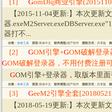
[1]
G
omDlq商业引擎(2015110
【2015-11-04更新:】本次更新
器.exeM2Server.exeDBSer
器打不...
分类
：
传奇工具
语言:
简体中文
软件类型:
国产软件
授权方式
：共享版
推
[2]
G
OM引擎+
G
OM破解登录
G
OM破解登录器，不用付费注册
G
OM引擎+登录器，取版本里
分类
：
传奇工具
语言:
简体中文
软件类型:
国产软件
授权方式
：共享版
推
[3]
G
eeM2引擎全套[20180521
【2018-05-19更新:】本次更新文件