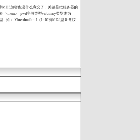
库MD5加密也没什么意义了，关键是把服务器的
->memb__pwd字段类型varbinary类型改为
： Ylneedmd5 = 1 (1=加密MD5型 0=明文