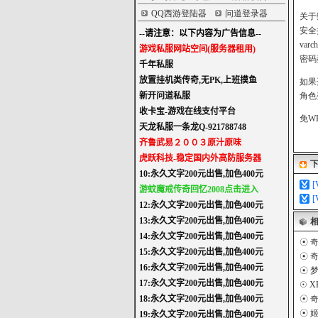
QQ西游登陆器
问道登录器
关于
安全搞
var
密码
如果
角色
免W
☉
奇
☉
奇
☉
梦
☉
X
☉
奇
☉
姬