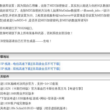
数据库设置：因为我自己用嘛，去除了MD5加密验证，其实别人能进入你的SQL数据
好就可以了。去除MD5加密的方法有:1,如果MuOnline数据库-->表memb_info-->设计表-
char类型,并把长度设置为10。2,检查游戏服务端JoinServer中设置项是否设置为MD5加密型 如
型)或者是UseMD5=0 ;是否开启MD5加密密码,非MD5的数据库请写0
开外网请打开791026端口。
变身时请脱下身上所有装备和武器，否则系统全部没收！
EB登陆器请自己打开生成器--------生哈！
下载地址
[VIP 线路 - 电信高速下载][非高级会员不可下载]
[VIP 线路 - 双线高速下载][非高级会员不可下载]
相关软件
迹1.03K巅峰对决同步官方，支持+14+15套装
迹1.02N《卡斯巴特版》官方暴血巴卡斯任务黑王马【奇迹引擎】
回奇迹1.04H商业开区版本
P下架设奇迹1.03H服务端.游戏+网站+登录器+外网
迹1.03H客户端完整版本
风奇迹1.09s Scfmt10.09.03一键版（绝非虚拟机版本）