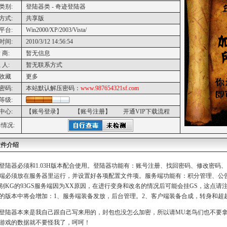
类别:
登陆器类 - 奇迹登陆器
方式:
共享版
平台:
Win2000/XP/2003/Vista/
时间:
2010/3/12 14:56:54
 商:
暂无信息
 人:
暂无联系方式
收藏
更多
密码:
本站默认解压密码：
www.987654321sf.com
等级:
中心:
【账号登录】
【账号注册】
开通VIP下载流程
情况:
软件介绍
登陆器必须和1.03H版本配合使用。登陆器功能有：账号注册、找回密码、修改密码
端必须放在服务器里运行，并设置好各项配置文件项。服务端功能有：积分管理、公
别KG的93GS服务端因为XX原因，在进行变身和改名的情况后可能会挂GS，这点请注
的版本中将会增加：1、服务端装备发放，后台管理。2、客户端装备合成，转身和超
登陆器本来是我自己跟自己写来用的，封包也没怎么加密，所以请MU老鸟们也不要
游戏的数据就不要怪我了，呵呵！