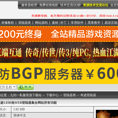
服务器租用
免费在线电影
技术交流QQ群
资源技术交流论坛
会员
录像教程
登陆器类
网站源码
素材 | 补丁
常用软件
黑客教学
易语言相
的位置：
九到一私服资源下载站
->
下载中心
->
登陆器类
->
奇迹登陆器
迹1.03H免WEB登陆器集合网站所有功能
大小:
5.82 MB
语言:
简体中文