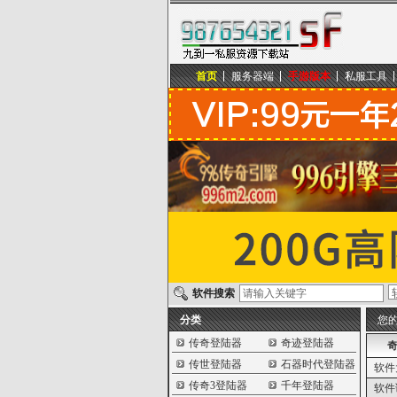
首页
服务器端
手游版本
私服工具
九到一私服资源下载站
软件搜索
分类
您
传奇登陆器
奇迹登陆器
奇
传世登陆器
石器时代登陆器
软件
传奇3登陆器
千年登陆器
软件