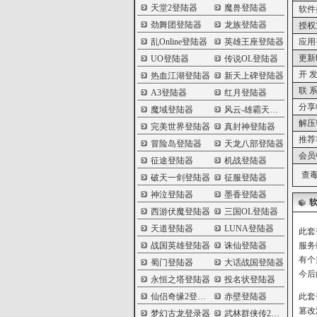
天堂2登陆器
魔兽登陆器
软件
劲舞团登陆器
龙族登陆器
授权
乱Online登陆器
英雄王座登陆器
应用
更新
UO登陆器
传说OL登陆器
开 发
热血江湖登陆器
新天上碑登陆器
联 系
A3登陆器
红月登陆器
分享
魔域登陆器
风云-雄霸天下登陆器
解压
完美世界登陆器
真封神登陆器
推荐
冒险岛登陆器
天龙八部登陆器
会员
征途登陆器
机战登陆器
查毒
破天一剑登陆器
征服登陆器
神泣登陆器
墨香登陆器
西游伏魔登陆器
三国OL登陆器
天道登陆器
LUNA登陆器
此套
战国英雄登陆器
诛仙登陆器
服务
有个
蜀门登陆器
大话战国登陆器
今后
永恒之塔登陆器
投名状登陆器
仙侣奇缘2登陆器
赤壁登陆器
此套
篡改
梦幻古龙登录器
武林群侠传2登陆器