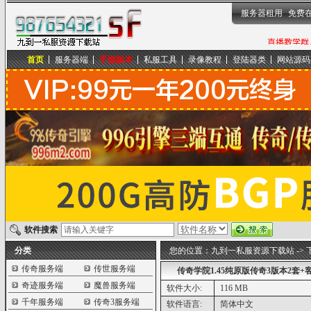
服务器租用
免费
首页
服务器端
手游版本
私服工具
录像教程
登陆器类
网站源码
九到一私服资源下载站
软件搜索
分类
您的位置：
九到一私服资源下载站
->
传奇服务端
传世服务端
传奇学院1.45纯原版传奇3版本2套+
奇迹服务端
魔兽服务端
软件大小:
116 MB
千年服务端
传奇3服务端
软件语言:
简体中文