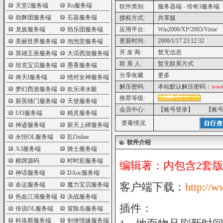
天堂2服务端
Ro服务端
软件类别:
服务器端 - 传奇3服务端
劲舞团服务端
石器服务端
授权方式:
共享版
龙族服务端
劲乐团服务端
应用平台:
Win2000/XP/2003/Vista/
更新时间:
2009/1/17 23:12:32
美丽世界服务端
泡泡堂服务端
开 发 商:
暂无信息
英雄王座服务端
大话西游服务端
联 系 人:
暂无联系方式
坦克宝贝服务端
墨香服务端
分享收藏
更多
倚天I服务端
绝对女神服务端
解压密码:
本站默认解压密码：
www
梦幻西游服务端
欢乐潜水艇
推荐等级:
新英雄门服务端
天使服务端
会员中心:
【账号登录】
【账
UO服务端
精灵服务端
查毒情况:
神迹服务端
新天上碑服务端
永恒OL服务端
乱Online
软件介绍
A3服务端
骑士服务端
棋牌源码
时时彩服务端
编辑著：内包含2套
神话服务端
DAoc服务端
客户端下载：
http://
命运服务端
魔力宝贝服务端
热血江湖服务端
决战服务端
插件：
传说OL服务端
冒险岛服务端
科洛斯服务端
剑侠情缘服务端