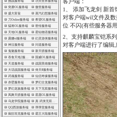
客户端：
挑战服务端
功夫世界服务端
突袭OL服务端
傲世服务端
1、 添加飞龙剑 新首
盛大富翁
蒸汽幻想服务端
对客户端wil文件及
刀Online服务端
希望OL服务端
位 不闪(有些服务器
猛将OL服务端
密传服务端
天地OL服务端
星钻物语服务端
2、支持麒麟宝铠系
露娜ol服务端
幻灵游侠服务端
对客户端进行了编辑,
神泣服务端
问道服务端
鬼魅服务端
新天骄服务端
吞食天地2服务端
国威OL服务端
天道服务端
战国英雄服务端
大话战国服务端
倚天Ⅱ服务端
武魂服务端
仙侣奇缘服务端
赤壁服务端
梦幻古龙服务端
梦幻龙族服务端
天下无双服务端
凤舞天骄服务端
星愿OL服务端
乌龙学院服务端
真·武侠无双服务端
QQ西游服务端
弹弹堂服务端
疯狂坦克服务端
霸王大陆服务端