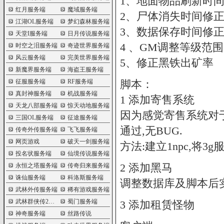
1、地面物品刷新时间
红月服务端
魔域服务端
2、尸体消失时间修正
江湖OL服务端
梦幻森林服务端
3、数据保存时间修正
天堂I服务端
日月传说服务端
4 、GM调整等级范围1
时空之泪服务端
奇迹世界服务端
风云服务端
完美世界服务端
5、修正黑铁出矿率
新魔界服务端
海盗王服务端
征服服务端
RF服务端
脚本：
真封神服务端
机战服务端
1 添加寄售系统
天龙八部服务端
惊天动地服务端
因为感觉寄售系统对
三国OL服务端
征途服务端
通过,无BUG.
传奇外传服务端
飞飞服务端
网页游戏
破天一剑服务端
方法:建立1npc,将3
投名状服务端
仙境传说服务端
2 添加黑马
永恒之塔服务端
传奇归来服务端
诛仙服务端
科洛斯服务端
调整数据库及脚本后实
武林外传服务端
稀有游戏服务端
武林群侠传2服务端
蜀门服务端
3 添加租赁怪物
神奇服务端
丝路传说