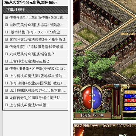
下载月排行
传奇学院1.45纯原版传奇3版本2套...
10
自制完美传奇3服务器端+登陆器+录...
5
[版本销售]传奇3（G）0623商业服...
5
叱咤卧龙13魔法传奇3开区商业版
3
传奇学院1.45原版服务端和登录器...
3
六款经典传奇3服务端合集
2
上古科技42魔法beta2版
2
传奇3服务端+客户端(免安装SQL)
2
上古科技42魔法第4版地狱星登陆器...
2
传奇3刺客4职业gsp国际版+教程+客...
1
原汁原味绝对经典纯v1.45版本传奇...
1
龙雨传奇3_2010服务端42魔法钻石...
1
上古科技42魔法beta1版
1