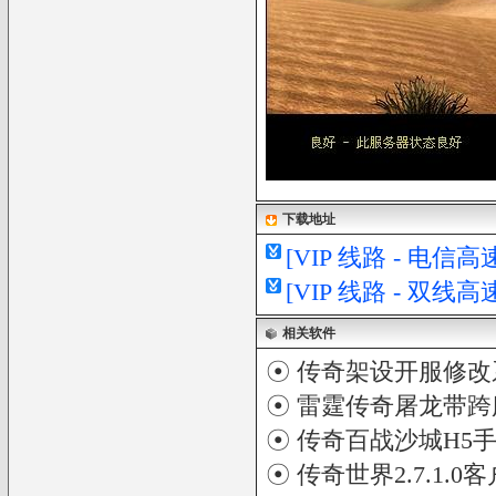
下载地址
[VIP 线路 - 电
[VIP 线路 - 双
相关软件
☉
传奇架设开服修改
☉
雷霆传奇屠龙带跨
☉
传奇百战沙城H5
☉
传奇世界2.7.1.0