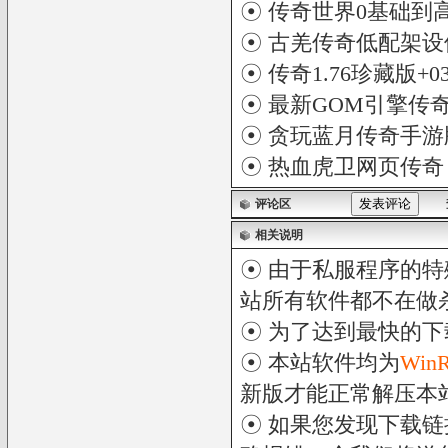
☉
传奇世界0基础到
☉
古羌传奇低配架设
☉
传奇1.76珍藏版+
☉
最新GOM引擎传
☉
贪玩蓝月传奇手游
☉
热血虎卫网页传奇
评论区
相关说明
☉ 由于私服程序的特
站所有软件都不在做
☉ 为了达到最快的
☉ 本站软件均为
Win
新版才能正常解压本
☉ 如果您发现下载