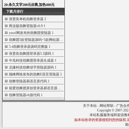
下载月排行
张贤良单机劲舞登录器
2
商业版劲舞登陆器v6.9
1
yossf网发布的劲舞团登陆器
1
劲舞团5款登陆器源码+5款网站源码...
1
5.4劲舞登录器源码完整版
1
张贤良劲舞团登录器5.3源码
1
中兆科技劲舞团登录器生成器
1
北掾科技劲舞绿字登陆器源码
1
颠峰网络发布的劲舞E语言登陆器
1
劲舞登陆器易语言原代码
1
留爱劲舞团原创登录器易语言源码...
1
劲舞登陆器vb源代码
1
关于本站
-
网站帮助
-
广告合
Copyright © 2007-20
本站私服服务端和架设教
如本站收录的资源侵犯到您的版权,请来信
蜀I