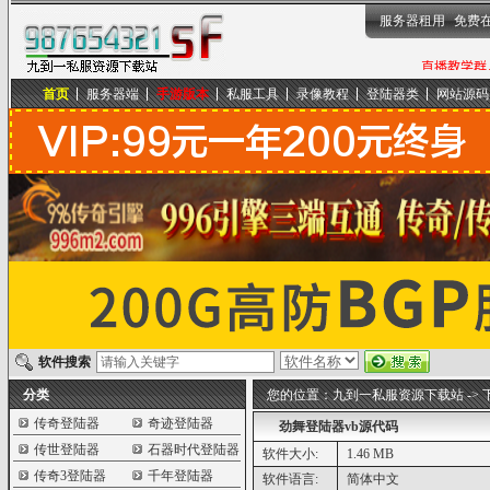
服务器租用
免费
首页
服务器端
手游版本
私服工具
录像教程
登陆器类
网站源码
九到一私服资源下载站
软件搜索
分类
您的位置：
九到一私服资源下载站
->
传奇登陆器
奇迹登陆器
劲舞登陆器vb源代码
传世登陆器
石器时代登陆器
软件大小:
1.46 MB
传奇3登陆器
千年登陆器
软件语言:
简体中文