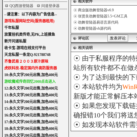
相关软件
QQ西游登陆器
问道登录器
☉
商业版劲舞登陆器v6.9
☉
张贤良劲舞登陆器5.5+GM工具
☉
劲舞登陆器易语言原代码
☉
劲舞登陆器vb源代码
评论区
相关说明
☉ 由于私服程序的特
站所有软件都不在做
☉ 为了达到最快的
☉ 本站软件均为
Win
新版才能正常解压本
☉ 如果您发现下载
确报错10个我们将送您
☉ 如发现本站软件