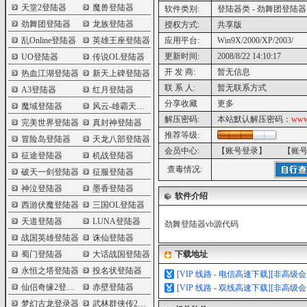
天堂2登陆器
魔兽登陆器
软件类别:
登陆器类 - 劲舞团登陆器
劲舞团登陆器
龙族登陆器
授权方式:
共享版
乱Online登陆器
英雄王座登陆器
应用平台:
Win9X/2000/XP/2003/
更新时间:
2008/8/22 14:10:17
UO登陆器
传说OL登陆器
开 发 商:
暂无信息
热血江湖登陆器
新天上碑登陆器
联 系 人:
暂无联系方式
A3登陆器
红月登陆器
分享收藏
更多
魔域登陆器
风云-雄霸天下登陆器
解压密码:
本站默认解压密码：
www
完美世界登陆器
真封神登陆器
推荐等级:
冒险岛登陆器
天龙八部登陆器
会员中心:
【账号登录】
【账
征途登陆器
机战登陆器
查毒情况:
破天一剑登陆器
征服登陆器
神泣登陆器
墨香登陆器
软件介绍
西游伏魔登陆器
三国OL登陆器
天道登陆器
LUNA登陆器
劲舞登陆器vb源代码
战国英雄登陆器
诛仙登陆器
蜀门登陆器
大话战国登陆器
下载地址
永恒之塔登陆器
投名状登陆器
[VIP 线路 - 电信高速下载][非高级
仙侣奇缘2登陆器
赤壁登陆器
[VIP 线路 - 双线高速下载][非高级
梦幻古龙登录器
武林群侠传2登陆器