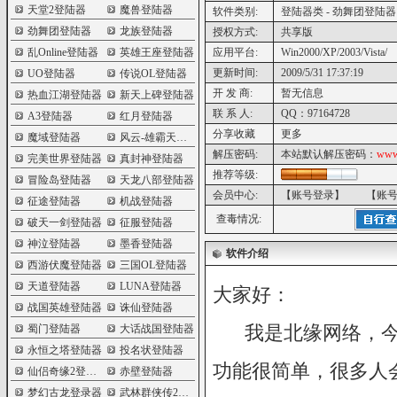
天堂2登陆器
魔兽登陆器
软件类别:
登陆器类 - 劲舞团登陆器
劲舞团登陆器
龙族登陆器
授权方式:
共享版
乱Online登陆器
英雄王座登陆器
应用平台:
Win2000/XP/2003/Vista/
更新时间:
2009/5/31 17:37:19
UO登陆器
传说OL登陆器
开 发 商:
暂无信息
热血江湖登陆器
新天上碑登陆器
联 系 人:
QQ：97164728
A3登陆器
红月登陆器
分享收藏
更多
魔域登陆器
风云-雄霸天下登陆器
解压密码:
本站默认解压密码：
www
完美世界登陆器
真封神登陆器
推荐等级:
冒险岛登陆器
天龙八部登陆器
会员中心:
【账号登录】
【账
征途登陆器
机战登陆器
查毒情况:
破天一剑登陆器
征服登陆器
神泣登陆器
墨香登陆器
软件介绍
西游伏魔登陆器
三国OL登陆器
天道登陆器
LUNA登陆器
大家好：
战国英雄登陆器
诛仙登陆器
我是北缘网络，今
蜀门登陆器
大话战国登陆器
永恒之塔登陆器
投名状登陆器
功能很简单，很多人
仙侣奇缘2登陆器
赤壁登陆器
梦幻古龙登录器
武林群侠传2登陆器