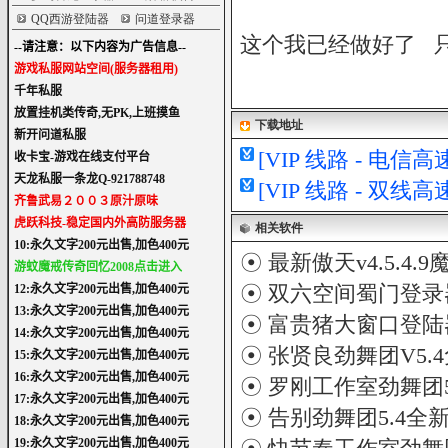
QQ西游登陆器
问道登录器
这个我已经做好了 只
下载地址
[VIP 线路 - 电
[VIP 线路 - 双
相关软件
☉
最新傲天v4.5.4
☉
双六空间蜀门登录器1
☉
富贵猪大窗口登陆器
☉
张贤良劲舞团V5.
☉
罗刚工作室劲舞团
☉
告别劲舞团5.4全