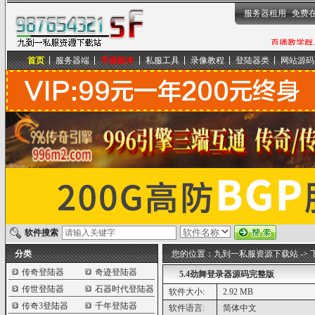
服务器租用
免费
首页
服务器端
手游版本
私服工具
录像教程
登陆器类
网站源码
九到一私服资源下载站
软件搜索
分类
您的位置：
九到一私服资源下载站
->
传奇登陆器
奇迹登陆器
5.4劲舞登录器源码完整版
传世登陆器
石器时代登陆器
软件大小:
2.92 MB
传奇3登陆器
千年登陆器
软件语言:
简体中文