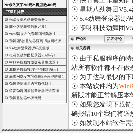
☉
快节奏工作室劲舞团
☉
星期八劲舞团V5.
下载月排行
☉
5.4劲舞登录器源
张贤良单机劲舞登录器
2
☉
咿呀科技劲舞团V5
商业版劲舞登陆器v6.9
1
yossf网发布的劲舞团登陆器
1
评论区
劲舞团5款登陆器源码+5款网站源码...
1
5.4劲舞登录器源码完整版
1
相关说明
张贤良劲舞团登录器5.3源码
1
☉ 由于私服程序的特
中兆科技劲舞团登录器生成器
1
站所有软件都不在做
北掾科技劲舞绿字登陆器源码
1
☉ 为了达到最快的
颠峰网络发布的劲舞E语言登陆器
1
劲舞登陆器易语言原代码
1
☉ 本站软件均为
Win
留爱劲舞团原创登录器易语言源码...
1
新版才能正常解压本
劲舞登陆器vb源代码
1
☉ 如果您发现下载
确报错10个我们将送您
☉ 如发现本站软件